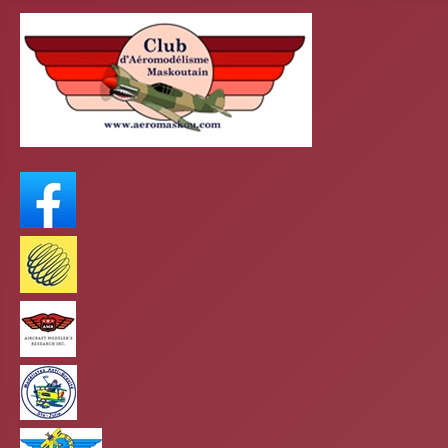
FaceBook
Meteo Media
AMR
club antigravité
Club mars