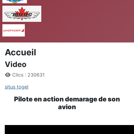
MAAC
Windfinder
Accueil
Video
Détails
Clics : 230631
situs togel
Pilote en action demarage de son
avion