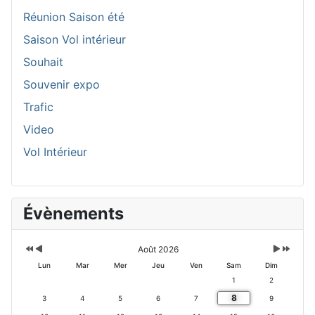
Réunion Saison été
Saison Vol intérieur
Souhait
Souvenir expo
Trafic
Video
Vol Intérieur
A
M
M
A
Évènements
n
o
o
n
n
i
i
n
é
s
s
é
e
p
s
e
Août 2026
p
r
u
s
Lun
Mar
Mer
Jeu
Ven
Sam
Dim
r
é
i
u
1
2
é
c
v
8
c
é
a
v
3
4
5
6
7
9
é
d
n
a