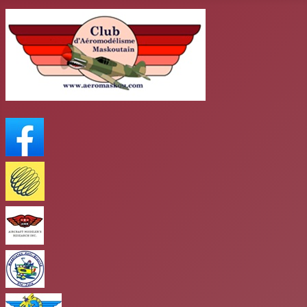
FaceBook
Meteo Media
AMR
club antigravité
Club mars