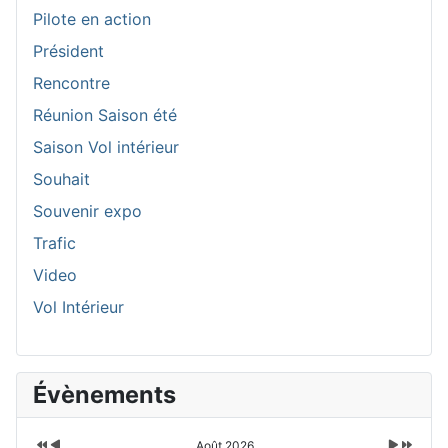
Pilote en action
Président
Rencontre
Réunion Saison été
Saison Vol intérieur
Souhait
Souvenir expo
Trafic
Video
Vol Intérieur
A
M
M
A
Évènements
n
o
o
n
n
i
i
n
é
s
s
é
e
p
s
e
Août 2026