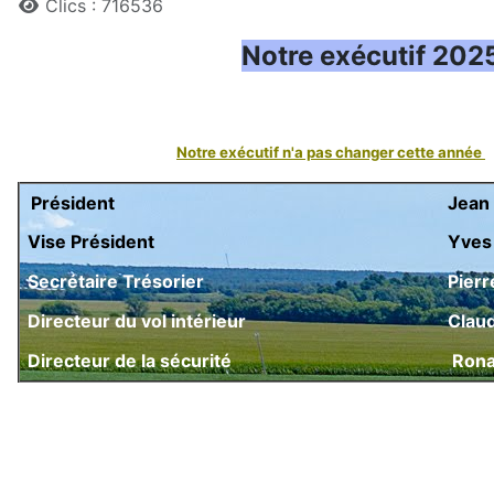
Détails
Clics : 716536
Notre exécutif 20
Notre exécutif n'a pas changer cette année
Président
Je
Vise Président
Yves
Secrétaire Trésorier
Pierr
Directeur du vol intérieur
Claud
Directeur de la sécurité
Ronal