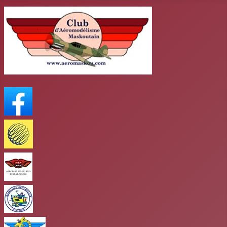
FaceBook
Meteo Media
AMR
club antigravité
Club mars