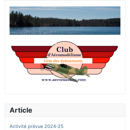
Accu
List
Article
Activité prévue 2024-25