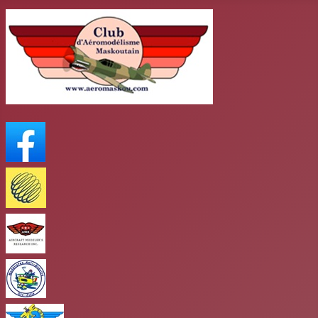
FaceBook
Meteo Media
AMR
club antigravité
Club mars