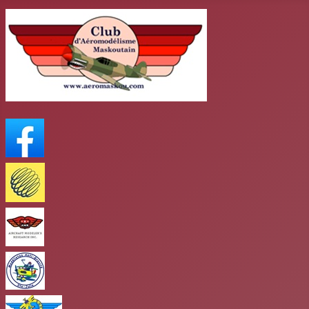
FaceBook
Meteo Media
AMR
club antigravité
Club mars