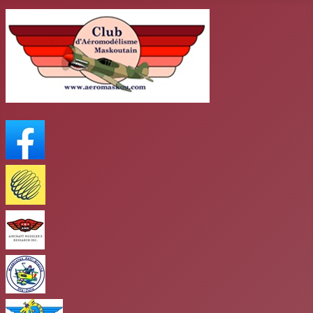
FaceBook
Meteo Media
AMR
club antigravité
Club mars