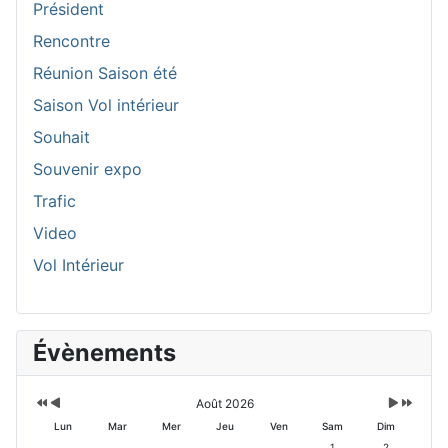
Président
Rencontre
Réunion Saison été
Saison Vol intérieur
Souhait
Souvenir expo
Trafic
Video
Vol Intérieur
A
M
M
A
Évènements
n
o
o
n
n
i
i
n
é
s
s
é
e
p
s
e
Août 2026
p
r
u
s
Lun
Mar
Mer
Jeu
Ven
Sam
Dim
r
é
i
u
1
2