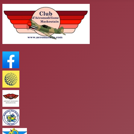
FaceBook
Meteo Media
AMR
club antigravité
Club mars