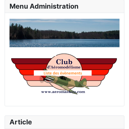
Menu Administration
Accu
List
Article