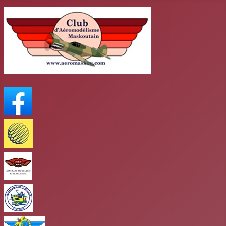
FaceBook
Meteo Media
AMR
club antigravité
Club mars