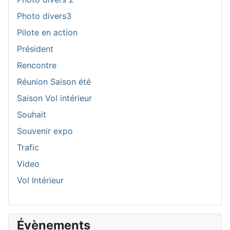
Photo divers3
Pilote en action
Président
Rencontre
Réunion Saison été
Saison Vol intérieur
Souhait
Souvenir expo
Trafic
Video
Vol Intérieur
A
M
M
A
Évènements
n
o
o
n